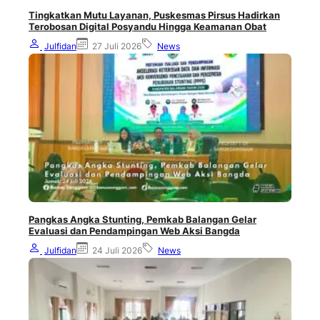
Tingkatkan Mutu Layanan, Puskesmas Pirsus Hadirkan
Terobosan Digital Posyandu Hingga Keamanan Obat
Julfidan
27 Juli 2026
News
Pangkas Angka Stunting, Pemkab Balangan Gelar
Evaluasi dan Pendampingan Web Aksi Bangda
Julfidan
24 Juli 2026
News