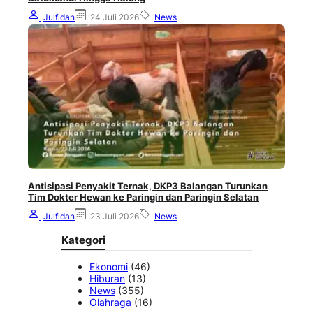
Julfidan
24 Juli 2026
News
Antisipasi Penyakit Ternak, DKP3 Balangan Turunkan
Tim Dokter Hewan ke Paringin dan Paringin Selatan
Julfidan
23 Juli 2026
News
Kategori
Ekonomi
(46)
Hiburan
(13)
News
(355)
Olahraga
(16)