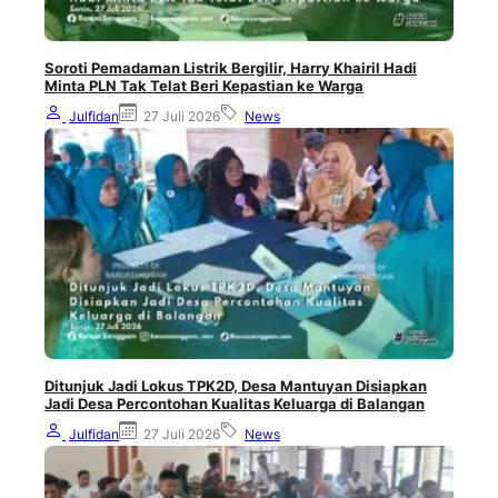
Soroti Pemadaman Listrik Bergilir, Harry Khairil Hadi
Minta PLN Tak Telat Beri Kepastian ke Warga
Julfidan
27 Juli 2026
News
Ditunjuk Jadi Lokus TPK2D, Desa Mantuyan Disiapkan
Jadi Desa Percontohan Kualitas Keluarga di Balangan
Julfidan
27 Juli 2026
News