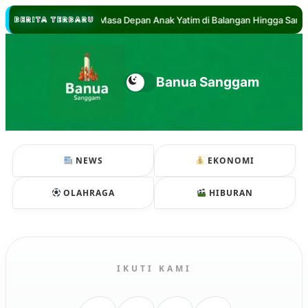
//
ul Hadi Jamin Masa Depan Anak Yatim di Balangan Hingga Sarjana
BERITA TERBARU
Banua Sanggam
NEWS
EKONOMI
OLAHRAGA
HIBURAN
IKUTI KAMI