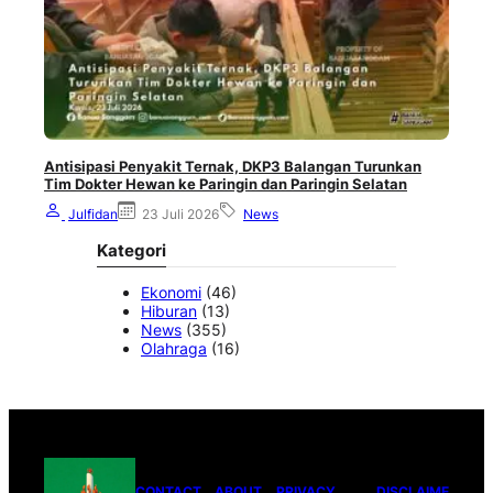
Antisipasi Penyakit Ternak, DKP3 Balangan Turunkan
Tim Dokter Hewan ke Paringin dan Paringin Selatan
Julfidan
23 Juli 2026
News
Kategori
Ekonomi
(46)
Hiburan
(13)
News
(355)
Olahraga
(16)
CONTACT
ABOUT
PRIVACY
DISCLAIME