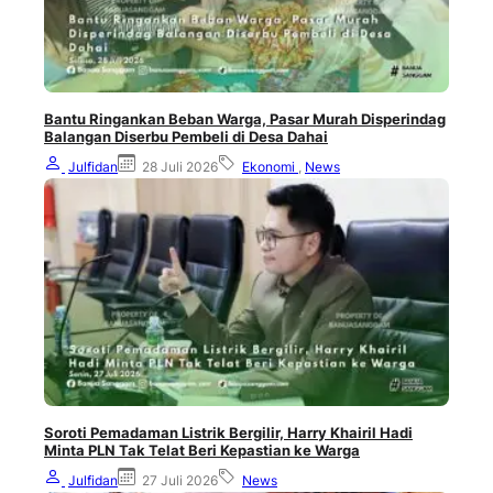
Bantu Ringankan Beban Warga, Pasar Murah Disperindag
Balangan Diserbu Pembeli di Desa Dahai
Julfidan
28 Juli 2026
Ekonomi
,
News
Soroti Pemadaman Listrik Bergilir, Harry Khairil Hadi
Minta PLN Tak Telat Beri Kepastian ke Warga
Julfidan
27 Juli 2026
News