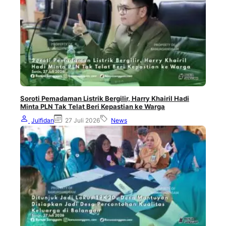
Soroti Pemadaman Listrik Bergilir, Harry Khairil Hadi
Minta PLN Tak Telat Beri Kepastian ke Warga
Julfidan
27 Juli 2026
News