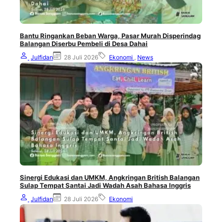
Bantu Ringankan Beban Warga, Pasar Murah Disperindag
Balangan Diserbu Pembeli di Desa Dahai
Julfidan
28 Juli 2026
Ekonomi
,
News
Sinergi Edukasi dan UMKM, Angkringan British Balangan
Sulap Tempat Santai Jadi Wadah Asah Bahasa Inggris
Julfidan
28 Juli 2026
Ekonomi