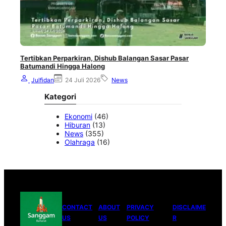
Tertibkan Perparkiran, Dishub Balangan Sasar Pasar
Batumandi Hingga Halong
Julfidan
24 Juli 2026
News
Kategori
Ekonomi
(46)
Hiburan
(13)
News
(355)
Olahraga
(16)
CONTACT
ABOUT
PRIVACY
DISCLAIME
US
US
POLICY
R