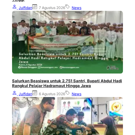
Julfidan
7 Agustus 2026
News
Salurkan Beasiswa untuk 2.751 Santri, Bupati Abdul Hadi
Rangkul Pelajar Hadramaut Hingga Jawa
Julfidan
6 Agustus 2026
News