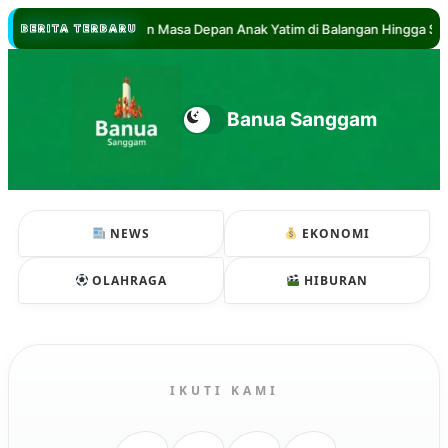
//
ul Hadi Jamin Masa Depan Anak Yatim di Balangan Hingga Sarjana
BERITA TERBARU
Banua Sanggam
NEWS
EKONOMI
OLAHRAGA
HIBURAN
IKUTI KAMI