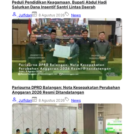
Peduli Pendidikan Keagamaan, Bupati Abdul Hadi
Salurkan Dana Insentif Santri Lintas Daerah
Julfidan
8 Agustus 2026
News
Paripurna DPRD Balangan: Nota Kesepakatan Perubahan
Anggaran 2026 Resmi Ditandatangan
Julfidan
8 Agustus 2026
News