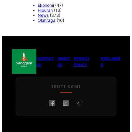
Ekonomi
(47)
Hiburan
(13)
News
(373)
Olahraga
(16)
CONTACT
ABOUT
PRIVACY
DISCLAIME
US
US
POLICY
R
IKUTI KAMI