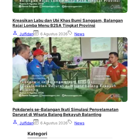
Kreasikan Labu dan Ubi Khas Bumi Sanggam, Balangan
Rajai Lomba Menu B2SA Tingkat Provinsi
Julfidan
6 Agustus 2026
News
Pokdarwis se-Balangan Ikuti Simulasi Penyelamatan
Darurat di Wisata Balang Bekayuh Balanting
Julfidan
6 Agustus 2026
News
Kategori