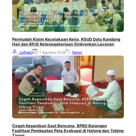
Permudah Klaim Kecelakaan Kerja, RSUD Datu Kandang
Haji dan BPJS Ketenagakerjaan Sinkronkan Layanan
Julfidan
7 Agustus 2026
News
Cegah Kepanikan Saat Bencana, BPBD Balangan
Fasilitasi Pembuatan Peta Evakuasi di Halong dan Tebing
Tinggi