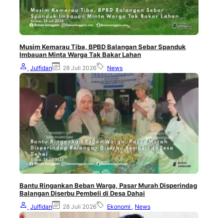
Musim Kemarau Tiba, BPBD Balangan Sebar Spanduk
Imbauan Minta Warga Tak Bakar Lahan
Julfidan
28 Juli 2026
News
Bantu Ringankan Beban Warga, Pasar Murah Disperindag
Balangan Diserbu Pembeli di Desa Dahai
Julfidan
28 Juli 2026
Ekonomi
,
News