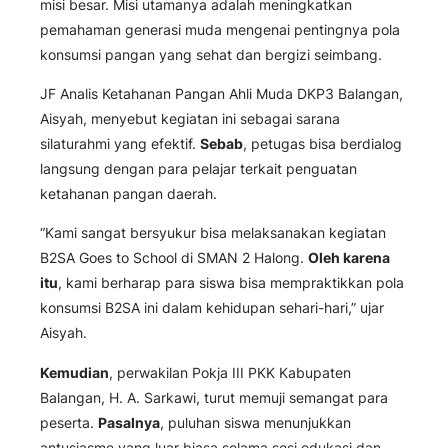
misi besar. Misi utamanya adalah meningkatkan
pemahaman generasi muda mengenai pentingnya pola
konsumsi pangan yang sehat dan bergizi seimbang.
JF Analis Ketahanan Pangan Ahli Muda DKP3 Balangan,
Aisyah, menyebut kegiatan ini sebagai sarana
silaturahmi yang efektif.
Sebab
, petugas bisa berdialog
langsung dengan para pelajar terkait penguatan
ketahanan pangan daerah.
“Kami sangat bersyukur bisa melaksanakan kegiatan
B2SA Goes to School di SMAN 2 Halong.
Oleh karena
itu
, kami berharap para siswa bisa mempraktikkan pola
konsumsi B2SA ini dalam kehidupan sehari-hari,” ujar
Aisyah.
Kemudian
, perwakilan Pokja III PKK Kabupaten
Balangan, H. A. Sarkawi, turut memuji semangat para
peserta.
Pasalnya
, puluhan siswa menunjukkan
antusiasme yang luar biasa selama sesi edukasi dan