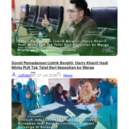
Soroti Pemadaman Listrik Bergilir, Harry Khairil Hadi
Minta PLN Tak Telat Beri Kepastian ke Warga
Julfidan
27 Juli 2026
News