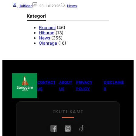
Julfidan
23 Juli 2026
News
Kategori
Ekonomi
(46)
Hiburan
(13)
News
(355)
Olahraga
(16)
CONTACT
ABOUT
PRIVACY
DISCLAIME
US
US
POLICY
R
IKUTI KAMI