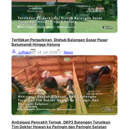
Tertibkan Perparkiran, Dishub Balangan Sasar Pasar
Batumandi Hingga Halong
Julfidan
24 Juli 2026
News
Antisipasi Penyakit Ternak, DKP3 Balangan Turunkan
Tim Dokter Hewan ke Paringin dan Paringin Selatan