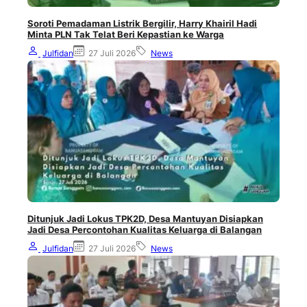
Soroti Pemadaman Listrik Bergilir, Harry Khairil Hadi
Minta PLN Tak Telat Beri Kepastian ke Warga
Julfidan
27 Juli 2026
News
Ditunjuk Jadi Lokus TPK2D, Desa Mantuyan Disiapkan
Jadi Desa Percontohan Kualitas Keluarga di Balangan
Julfidan
27 Juli 2026
News