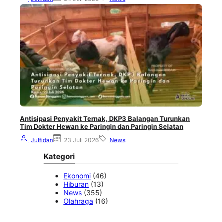
Antisipasi Penyakit Ternak, DKP3 Balangan Turunkan
Tim Dokter Hewan ke Paringin dan Paringin Selatan
Julfidan
23 Juli 2026
News
Kategori
Ekonomi
(46)
Hiburan
(13)
News
(355)
Olahraga
(16)