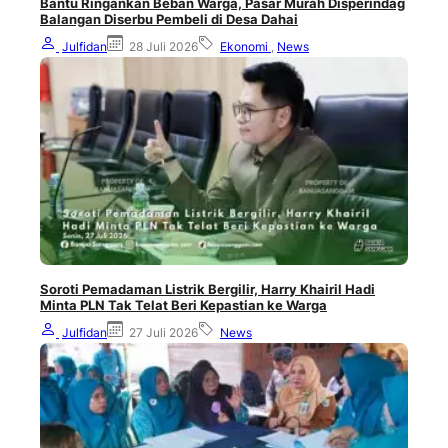
Bantu Ringankan Beban Warga, Pasar Murah Disperindag
Balangan Diserbu Pembeli di Desa Dahai
Julfidan
28 Juli 2026
Ekonomi
,
News
Soroti Pemadaman Listrik Bergilir, Harry Khairil Hadi
Minta PLN Tak Telat Beri Kepastian ke Warga
Julfidan
27 Juli 2026
News