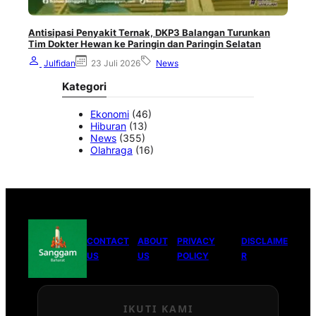
Antisipasi Penyakit Ternak, DKP3 Balangan Turunkan
Tim Dokter Hewan ke Paringin dan Paringin Selatan
Julfidan
23 Juli 2026
News
Kategori
Ekonomi
(46)
Hiburan
(13)
News
(355)
Olahraga
(16)
CONTACT
ABOUT
PRIVACY
DISCLAIME
US
US
POLICY
R
IKUTI KAMI