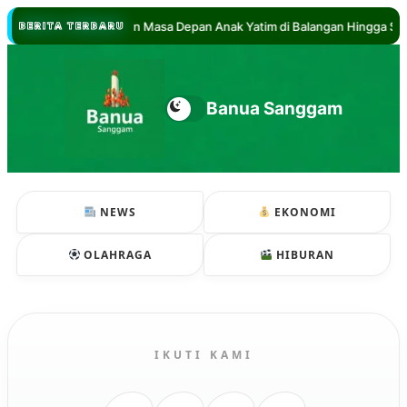
//
ul Hadi Jamin Masa Depan Anak Yatim di Balangan Hingga Sarjana
BERITA TERBARU
Banua Sanggam
NEWS
EKONOMI
OLAHRAGA
HIBURAN
IKUTI KAMI