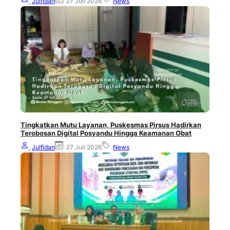
Julfidan
27 Juli 2026
News
Tingkatkan Mutu Layanan, Puskesmas Pirsus Hadirkan
Terobosan Digital Posyandu Hingga Keamanan Obat
Julfidan
27 Juli 2026
News