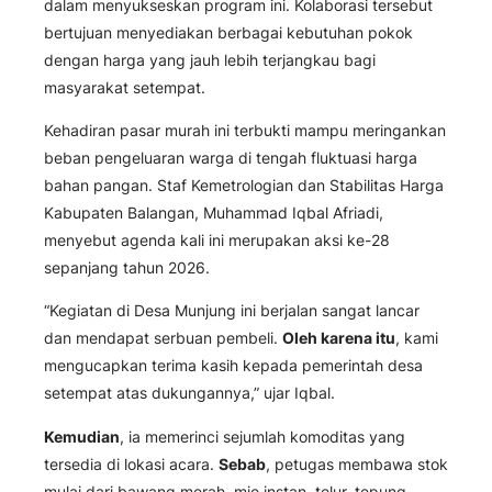
dalam menyukseskan program ini. Kolaborasi tersebut
bertujuan menyediakan berbagai kebutuhan pokok
dengan harga yang jauh lebih terjangkau bagi
masyarakat setempat.
Kehadiran pasar murah ini terbukti mampu meringankan
beban pengeluaran warga di tengah fluktuasi harga
bahan pangan. Staf Kemetrologian dan Stabilitas Harga
Kabupaten Balangan, Muhammad Iqbal Afriadi,
menyebut agenda kali ini merupakan aksi ke-28
sepanjang tahun 2026.
“Kegiatan di Desa Munjung ini berjalan sangat lancar
dan mendapat serbuan pembeli.
Oleh karena itu
, kami
mengucapkan terima kasih kepada pemerintah desa
setempat atas dukungannya,” ujar Iqbal.
Kemudian
, ia memerinci sejumlah komoditas yang
tersedia di lokasi acara.
Sebab
, petugas membawa stok
mulai dari bawang merah, mie instan, telur, tepung