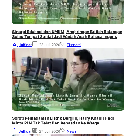
Sinergi Edukasi dan UMKM, Angkringan British Balangan
Sulap Tempat Santai Jadi Wadah Asah Bahasa Inggris
Julfidan
28 Juli 2026
Ekonomi
Soroti Pemadaman Listrik Bergilir, Harry Khairil Hadi
Minta PLN Tak Telat Beri Kepastian ke Warga
Julfidan
27 Juli 2026
News