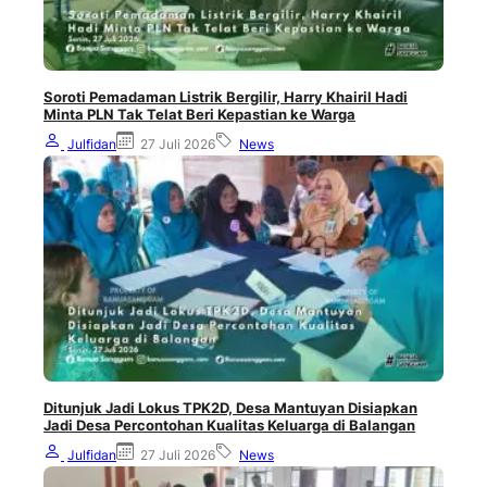
Soroti Pemadaman Listrik Bergilir, Harry Khairil Hadi
Minta PLN Tak Telat Beri Kepastian ke Warga
Julfidan
27 Juli 2026
News
Ditunjuk Jadi Lokus TPK2D, Desa Mantuyan Disiapkan
Jadi Desa Percontohan Kualitas Keluarga di Balangan
Julfidan
27 Juli 2026
News