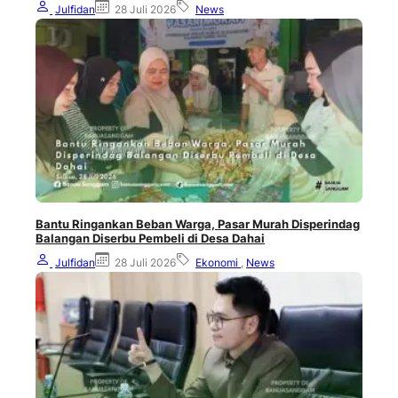
Julfidan
28 Juli 2026
News
Bantu Ringankan Beban Warga, Pasar Murah Disperindag
Balangan Diserbu Pembeli di Desa Dahai
Julfidan
28 Juli 2026
Ekonomi
,
News