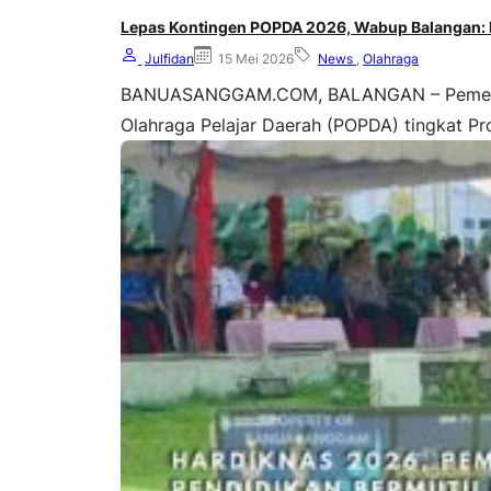
Lepas Kontingen POPDA 2026, Wabup Balangan: L
Julfidan
15 Mei 2026
News
,
Olahraga
BANUASANGGAM.COM, BALANGAN – Pemerint
Olahraga Pelajar Daerah (POPDA) tingkat Pro