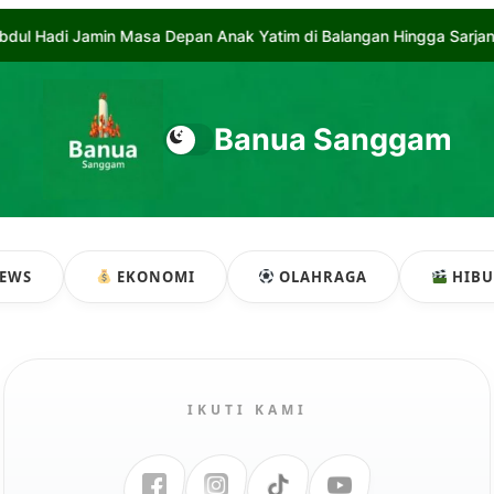
//
ak Yatim di Balangan Hingga Sarjana
Bupati Abdul H
Banua Sanggam
EWS
EKONOMI
OLAHRAGA
HIB
IKUTI KAMI