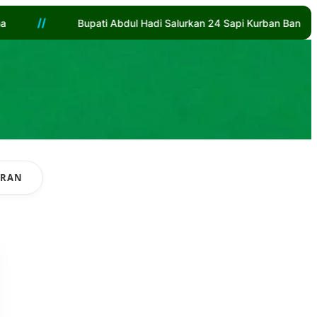
//
adi Salurkan 24 Sapi Kurban Bank Kalsel
Sikat Inflas
URAN